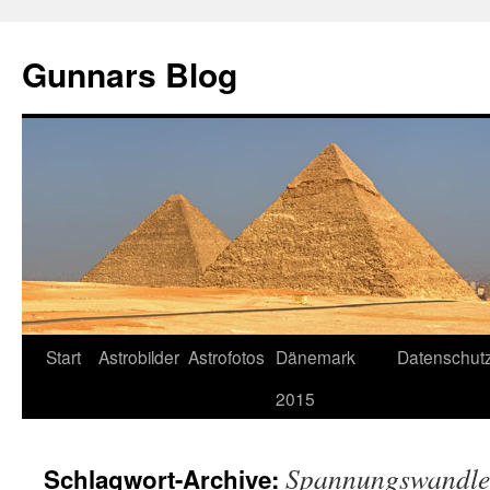
Gunnars Blog
Zum
Start
Astrobilder
Astrofotos
Dänemark
Datenschutz
Inhalt
2015
springen
Spannungswandle
Schlagwort-Archive: