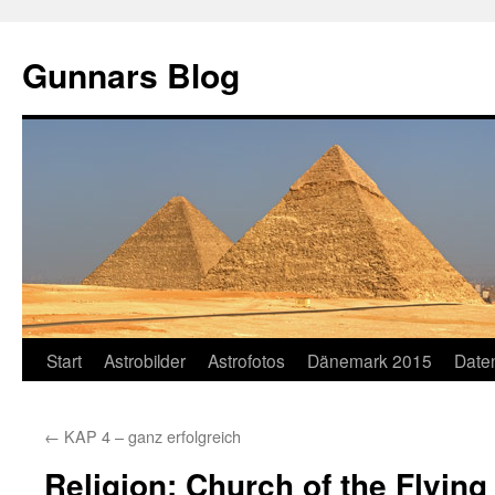
Gunnars Blog
Zum
Start
Astrobilder
Astrofotos
Dänemark 2015
Date
Inhalt
←
KAP 4 – ganz erfolgreich
springen
Religion: Church of the Flying