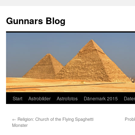
Gunnars Blog
Zum
Start
Astrobilder
Astrofotos
Dänemark 2015
Date
Inhalt
←
Religion: Church of the Flying Spaghetti
Prob
springen
Monster