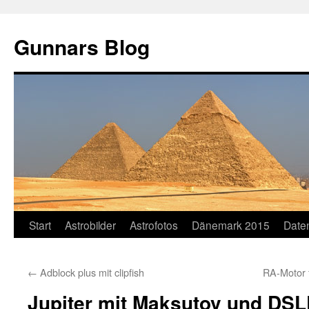
Gunnars Blog
Zum
Start
Astrobilder
Astrofotos
Dänemark 2015
Date
Inhalt
←
Adblock plus mit clipfish
RA-Motor 
springen
Jupiter mit Maksutov und DSL