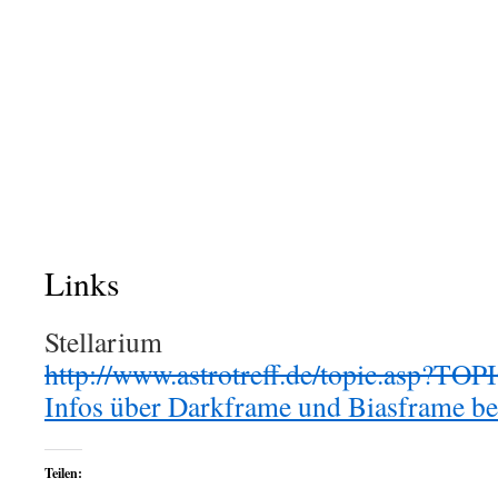
Links
Stellarium
http://www.astrotreff.de/topic.asp?T
Infos über Darkframe und Biasframe b
Teilen: