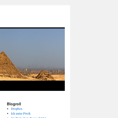
Blogroll
Dropbox
Ich nutze Piwik