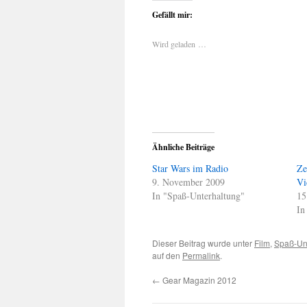
Gefällt mir:
Wird geladen …
Ähnliche Beiträge
Star Wars im Radio
Ze
9. November 2009
Vi
In "Spaß-Unterhaltung"
15
In
Dieser Beitrag wurde unter
Film
,
Spaß-Un
auf den
Permalink
.
←
Gear Magazin 2012