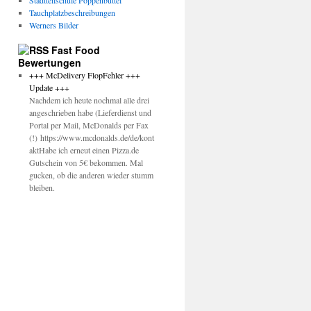
Stadtteilschule Poppenbüttel
Tauchplatzbeschreibungen
Werners Bilder
Fast Food
Bewertungen
+++ McDelivery FlopFehler +++
Update +++
Nachdem ich heute nochmal alle drei
angeschrieben habe (Lieferdienst und
Portal per Mail, McDonalds per Fax
(!) https://www.mcdonalds.de/de/kont
aktHabe ich erneut einen Pizza.de
Gutschein von 5€ bekommen. Mal
gucken, ob die anderen wieder stumm
bleiben.