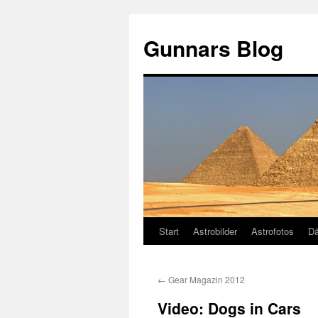
Gunnars Blog
Start
Astrobilder
Astrofotos
Dä
Zum
Inhalt
←
Gear Magazin 2012
springen
Video: Dogs in Cars