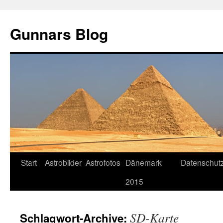
Gunnars Blog
Zum
Start
Astrobilder
Astrofotos
Dänemark
Datenschutz
Inhalt
2015
springen
SD-Karte
Schlagwort-Archive: