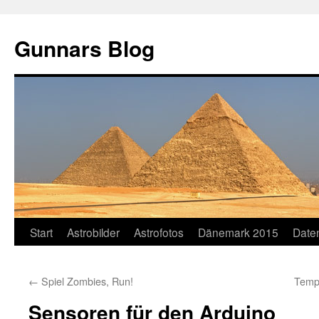
Gunnars Blog
Zum
Start
Astrobilder
Astrofotos
Dänemark 2015
Date
Inhalt
←
Spiel Zombies, Run!
Temp
springen
Sensoren für den Arduino