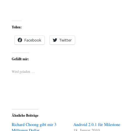
change the world, if you’re not one of th
@netrophil on Twitter and wait for the ca
Teilen:
Facebook
Twitter
Gefällt mir:
Wird geladen …
Ähnliche Beiträge
Richard Choong gibt mir 3
Android 2.0.1 für Milestone
Millionen Dollar
18. Januar 2010