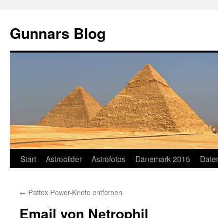
Gunnars Blog
Zum
Start
Astrobilder
Astrofotos
Dänemark 2015
Date
Inhalt
←
Pattex Power-Knete entfernen
springen
Email von Netrophil