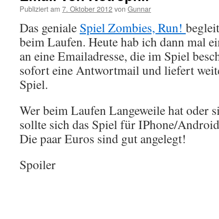
Publiziert am
7. Oktober 2012
von
Gunnar
Das geniale
Spiel Zombies, Run!
beglei
beim Laufen. Heute hab ich dann mal e
an eine Emailadresse, die im Spiel bes
sofort eine Antwortmail und liefert we
Spiel.
Wer beim Laufen Langeweile hat oder s
sollte sich das Spiel für IPhone/Androi
Die paar Euros sind gut angelegt!
Spoiler
So you’re ready to learn the truth about
in biotechnology in this country? That 