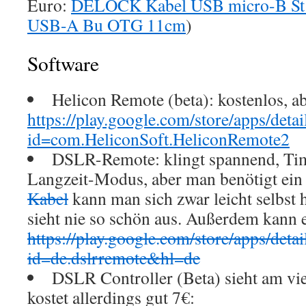
Euro:
DELOCK Kabel USB micro-B St 9
USB-A Bu OTG 11cm
)
Software
Helicon Remote (beta): kostenlos, 
https://play.google.com/store/apps/detai
id=com.HeliconSoft.HeliconRemote2
DSLR-Remote: klingt spannend, Ti
Langzeit-Modus, aber man benötigt ein
Kabel
kann man sich zwar leicht selbst h
sieht nie so schön aus. Außerdem kann 
https://play.google.com/store/apps/detai
id=de.dslrremote&hl=de
DSLR Controller (Beta) sieht am vie
kostet allerdings gut 7€: