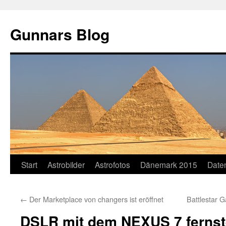
Gunnars Blog
Zum
Start
Astrobilder
Astrofotos
Dänemark 2015
Date
Inhalt
←
Der Marketplace von changers ist eröffnet
Battlestar 
springen
DSLR mit dem NEXUS 7 ferns