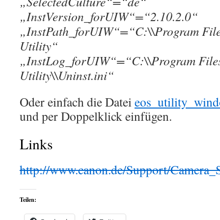
„SelectedCulture“=“de“
„InstVersion_forUIW“=“2.10.2.0“
„InstPath_forUIW“=“C:\\Program File
Utility“
„InstLog_forUIW“=“C:\\Program File
Utility\\Uninst.ini“
Oder einfach die Datei
eos_utility_win
und per Doppelklick einfügen.
Links
http://www.canon.de/Support/Camera_
Teilen: